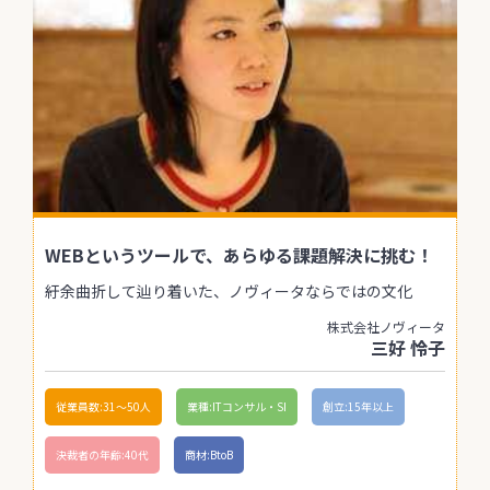
WEBというツールで、あらゆる課題解決に挑む！
紆余曲折して辿り着いた、ノヴィータならではの文化
株式会社ノヴィータ
三好 怜子
従業員数:31〜50人
業種:ITコンサル・SI
創立:15年以上
決裁者の年齢:40代
商材:BtoB