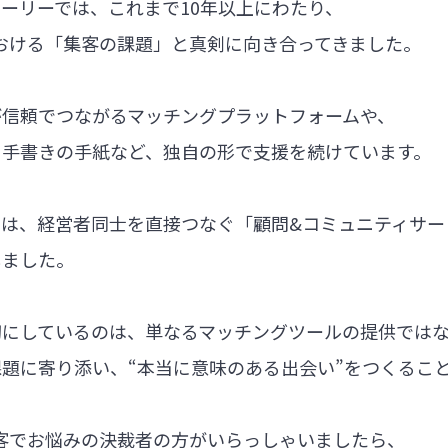
ーリーでは、これまで10年以上にわたり、
における「集客の課題」と真剣に向き合ってきました。
が信頼でつながるマッチングプラットフォームや、
る手書きの手紙など、独自の形で支援を続けています。
では、経営者同士を直接つなぐ「顧問&コミュニティサー
しました。
切にしているのは、単なるマッチングツールの提供では
題に寄り添い、“本当に意味のある出会い”をつくるこ
集客でお悩みの決裁者の方がいらっしゃいましたら、