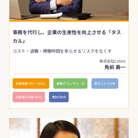
事務を代行し、企業の生産性を向上させる「タス
カル」
コスト・退職・稼働時間を余らせるリスクをなくす
株式会社Colors
角前 壽一
従業員数:301〜500人
業種:ITコンサル・SI
創立:11〜14年
決裁者の年齢:40代
商材:BtoB