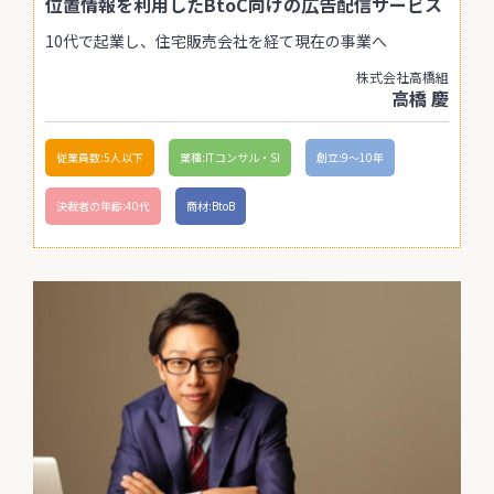
位置情報を利用したBtoC向けの広告配信サービス
10代で起業し、住宅販売会社を経て現在の事業へ
株式会社高橋組
高橋 慶
従業員数:5人以下
業種:ITコンサル・SI
創立:9〜10年
決裁者の年齢:40代
商材:BtoB