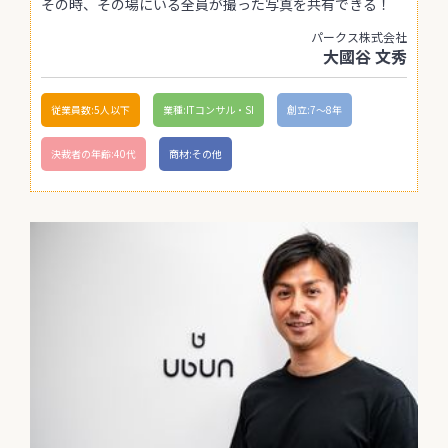
その時、その場にいる全員が撮った写真を共有できる！
パークス株式会社
大國谷 文秀
従業員数:5人以下
業種:ITコンサル・SI
創立:7〜8年
決裁者の年齢:40代
商材:その他