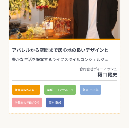
アパレルから空間まで居心地の良いデザインと
豊かな生活を提案するライフスタイルコンシェルジュ
合同会社ディーアッシュ
樋口 隆史
従業員数:5人以下
業種:ITコンサル・SI
創立:7〜8年
決裁者の年齢:40代
商材:BtoB