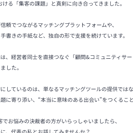
における「集客の課題」と真剣に向き合ってきました。
が信頼でつながるマッチングプラットフォームや、
る手書きの手紙など、独自の形で支援を続けています。
では、経営者同士を直接つなぐ「顧問&コミュニティサー
しました。
切にしているのは、単なるマッチングツールの提供では
題に寄り添い、“本当に意味のある出会い”をつくるこ
集客でお悩みの決裁者の方がいらっしゃいましたら、
軽に、代表の私とお話してみませんか？