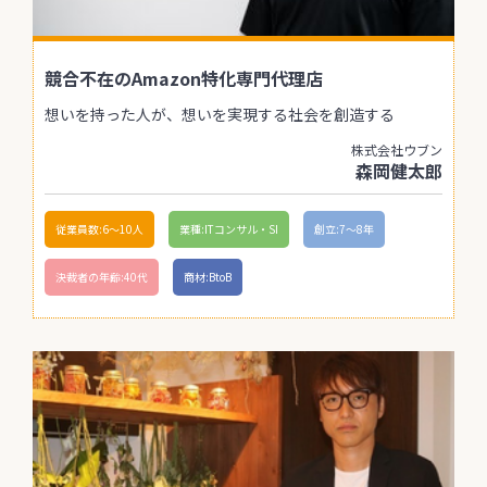
競合不在のAmazon特化専門代理店
想いを持った人が、想いを実現する社会を創造する
株式会社ウブン
森岡健太郎
従業員数:6～10人
業種:ITコンサル・SI
創立:7〜8年
決裁者の年齢:40代
商材:BtoB