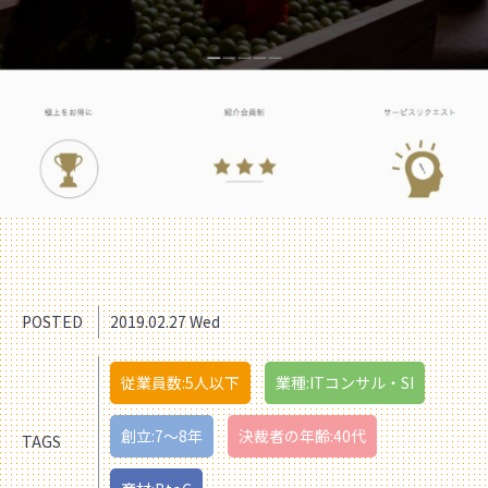
POSTED
2019.02.27 Wed
従業員数:5人以下
業種:ITコンサル・SI
創立:7〜8年
決裁者の年齢:40代
TAGS