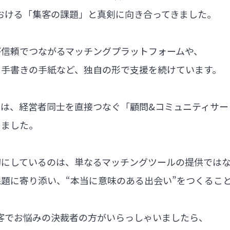
における「集客の課題」と真剣に向き合ってきました。
が信頼でつながるマッチングプラットフォームや、
る手書きの手紙など、独自の形で支援を続けています。
では、経営者同士を直接つなぐ「顧問&コミュニティサー
しました。
切にしているのは、単なるマッチングツールの提供では
題に寄り添い、“本当に意味のある出会い”をつくるこ
集客でお悩みの決裁者の方がいらっしゃいましたら、