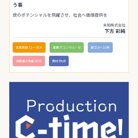
う事
世のポテンシャルを飛躍させ、社会へ価値提供を
未知株式会社
下方 彩純
従業員数:11〜30人
業種:ITコンサル・SI
創立:9〜10年
決裁者の年齢:40代
商材:BtoB