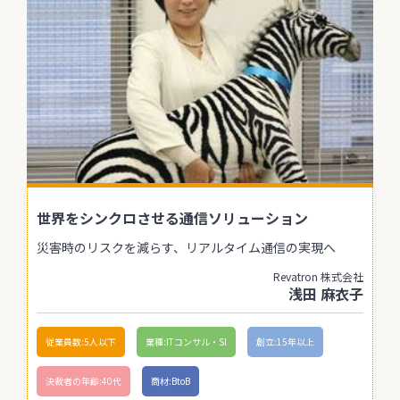
世界をシンクロさせる通信ソリューション
災害時のリスクを減らす、リアルタイム通信の実現へ
Revatron 株式会社
浅田 麻衣子
従業員数:5人以下
業種:ITコンサル・SI
創立:15年以上
決裁者の年齢:40代
商材:BtoB