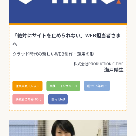
「絶対にサイトを止められない」WEB担当者さま
へ
クラウド時代の新しいWEB制作・運用の形
株式会社PRODUCTION C-TIME
瀬戸晴生
従業員数:5人以下
業種:ITコンサル・SI
創立:15年以上
決裁者の年齢:40代
商材:BtoB