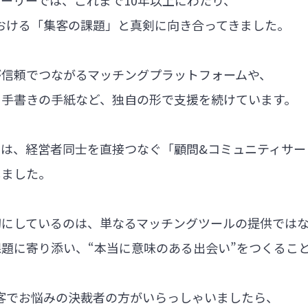
ーリーでは、これまで10年以上にわたり、
における「集客の課題」と真剣に向き合ってきました。
が信頼でつながるマッチングプラットフォームや、
る手書きの手紙など、独自の形で支援を続けています。
では、経営者同士を直接つなぐ「顧問&コミュニティサー
しました。
切にしているのは、単なるマッチングツールの提供では
題に寄り添い、“本当に意味のある出会い”をつくるこ
集客でお悩みの決裁者の方がいらっしゃいましたら、