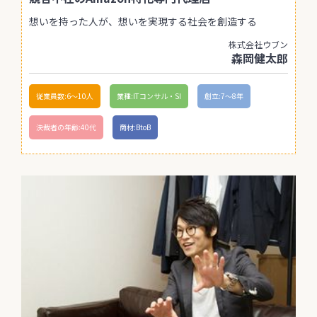
想いを持った人が、想いを実現する社会を創造する
株式会社ウブン
森岡健太郎
従業員数:6～10人
業種:ITコンサル・SI
創立:7〜8年
決裁者の年齢:40代
商材:BtoB