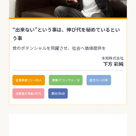
“出来ない”という事は、伸び代を秘めているとい
う事
世のポテンシャルを飛躍させ、社会へ価値提供を
未知株式会社
下方 彩純
従業員数:11〜30人
業種:ITコンサル・SI
創立:9〜10年
決裁者の年齢:40代
商材:BtoB