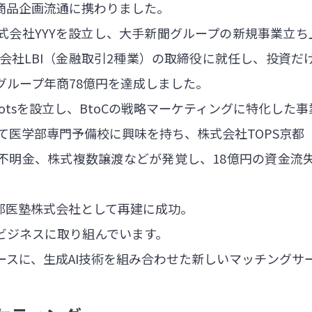
商品企画流通に携わりました。
式会社YYYを設立し、大手新聞グループの新規事業立ち
式会社LBI（金融取引2種業）の取締役に就任し、投資
グループ年商78億円を達成しました。
 the dotsを設立し、BtoCの戦略マーケティングに特化し
えて医学部専門予備校に興味を持ち、株式会社TOPS京都
不明金、株式複数譲渡などが発覚し、18億円の資金流
都医塾株式会社として再建に成功。
ビジネスに取り組んでいます。
ースに、生成AI技術を組み合わせた新しいマッチングサ