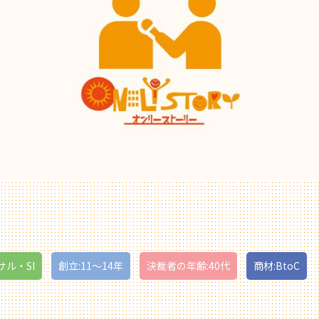
サル・SI
創立:11〜14年
決裁者の年齢:40代
商材:BtoC