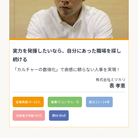
実力を発揮したいなら、自分にあった職場を探し
続ける
「カルチャーの数値化」で直感に頼らない人事を実現！
株式会社ミツカリ
表 孝憲
従業員数:6～10人
業種:ITコンサル・SI
創立:11〜14年
決裁者の年齢:40代
商材:BtoB