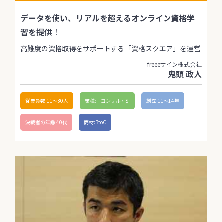
データを使い、リアルを超えるオンライン資格学
習を提供！
高難度の資格取得をサポートする「資格スクエア」を運営
freeeサイン株式会社
鬼頭 政人
従業員数:11〜30人
業種:ITコンサル・SI
創立:11〜14年
決裁者の年齢:40代
商材:BtoC