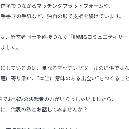
が信頼でつながるマッチングプラットフォームや、
る手書きの手紙など、独自の形で支援を続けています。
では、経営者同士を直接つなぐ「顧問&コミュニティサー
しました。
切にしているのは、単なるマッチングツールの提供では
題に寄り添い、“本当に意味のある出会い”をつくるこ
集客でお悩みの決裁者の方がいらっしゃいましたら、
軽に、代表の私とお話してみませんか？