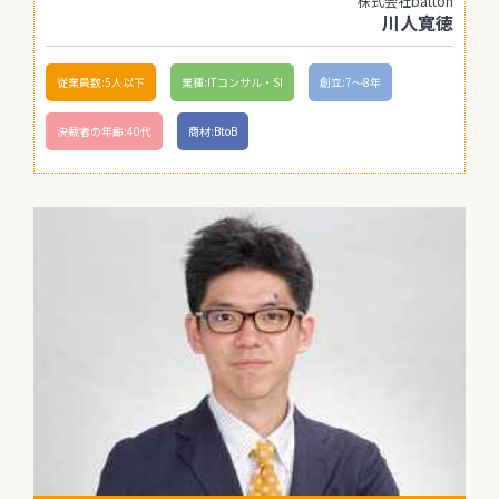
株式会社batton
川人寛徳
従業員数:5人以下
業種:ITコンサル・SI
創立:7〜8年
決裁者の年齢:40代
商材:BtoB