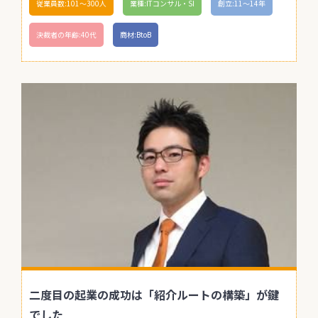
従業員数:101〜300人
業種:ITコンサル・SI
創立:11〜14年
決裁者の年齢:40代
商材:BtoB
二度目の起業の成功は「紹介ルートの構築」が鍵
でした