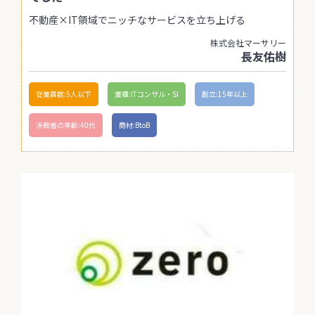
不動産×IT領域でニッチなサービスを立ち上げる
株式会社マーサリー
長友佑樹
従業員数:5人以下
業種:ITコンサル・SI
創立:15年以上
決裁者の年齢:40代
商材:BtoB