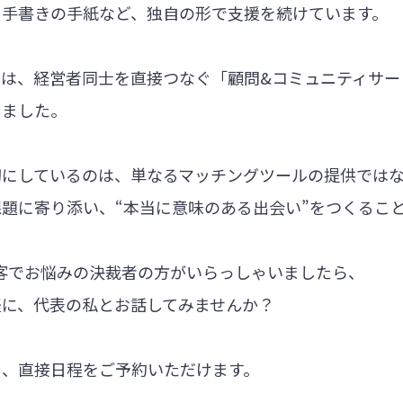
る手書きの手紙など、独自の形で支援を続けています。
では、経営者同士を直接つなぐ「顧問&コミュニティサー
しました。
切にしているのは、単なるマッチングツールの提供では
題に寄り添い、“本当に意味のある出会い”をつくるこ
集客でお悩みの決裁者の方がいらっしゃいましたら、
軽に、代表の私とお話してみませんか？
ら、直接日程をご予約いただけます。