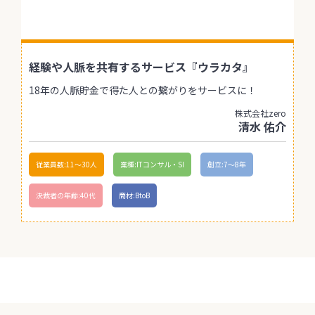
経験や人脈を共有するサービス『ウラカタ』
18年の人脈貯金で得た人との繋がりをサービスに！
株式会社zero
清水 佑介
従業員数:11〜30人
業種:ITコンサル・SI
創立:7〜8年
決裁者の年齢:40代
商材:BtoB