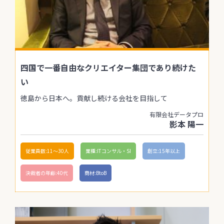
四国で一番自由なクリエイター集団であり続けた
い
徳島から日本へ。貢献し続ける会社を目指して
有限会社データプロ
影本 陽一
従業員数:11〜30人
業種:ITコンサル・SI
創立:15年以上
決裁者の年齢:40代
商材:BtoB