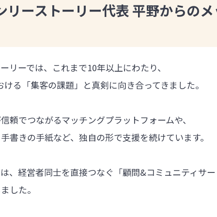
ンリーストーリー代表 平野からのメ
ーリーでは、これまで10年以上にわたり、
における「集客の課題」と真剣に向き合ってきました。
が信頼でつながるマッチングプラットフォームや、
る手書きの手紙など、独自の形で支援を続けています。
では、経営者同士を直接つなぐ「顧問&コミュニティサー
しました。