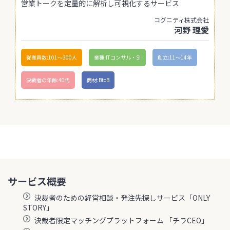
営業トークを定量的に解析し可視化するサービス
コグニティ株式会社
河野 理愛
従業員数:101〜300人
業種:ITコンサル・SI
創立:11〜14年
決裁者の年齢:40代
商材:BtoB
サービス概要
決裁者のための経営相談・発注先探しサービス「ONLY
STORY」
決裁者限定マッチングプラットフォーム 「チラCEO」