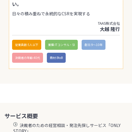
い。
日々の積み重ねで永続的なCSRを実現する
TAAS株式会社
大越 隆行
従業員数:5人以下
業種:ITコンサル・SI
創立:9〜10年
決裁者の年齢:40代
商材:BtoB
サービス概要
決裁者のための経営相談・発注先探しサービス「ONLY
STORY」