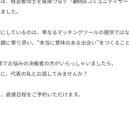
では、経営者同士を直接つなぐ「顧問&コミュニティサー
しました。
切にしているのは、単なるマッチングツールの提供では
題に寄り添い、“本当に意味のある出会い”をつくるこ
集客でお悩みの決裁者の方がいらっしゃいましたら、
軽に、代表の私とお話してみませんか？
ら、直接日程をご予約いただけます。