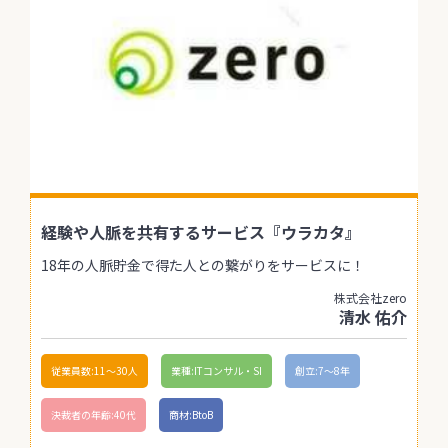
経験や人脈を共有するサービス『ウラカタ』
18年の人脈貯金で得た人との繋がりをサービスに！
株式会社zero
清水 佑介
従業員数:11〜30人
業種:ITコンサル・SI
創立:7〜8年
決裁者の年齢:40代
商材:BtoB