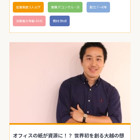
従業員数:5人以下
業種:ITコンサル・SI
創立:7〜8年
決裁者の年齢:40代
商材:BtoB
オフィスの紙が資源に！？ 世界初を創る大越の想