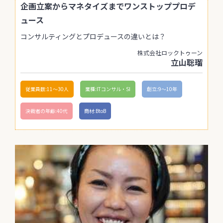
企画立案からマネタイズまでワンストッププロデ
ュース
コンサルティングとプロデュースの違いとは？
株式会社ロックトゥーン
立山聡瑠
従業員数:11〜30人
業種:ITコンサル・SI
創立:9〜10年
決裁者の年齢:40代
商材:BtoB