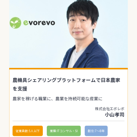
農機具シェアリングプラットフォームで日本農家
を支援
農家を稼げる職業に、農業を持続可能な産業に
株式会社エボレボ
小山孝司
従業員数:5人以下
業種:ITコンサル・SI
創立:7〜8年