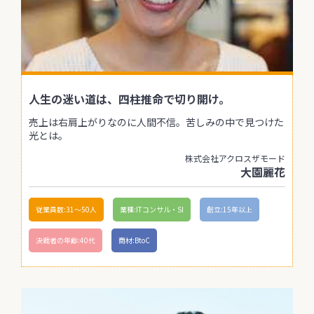
人生の迷い道は、四柱推命で切り開け。
売上は右肩上がりなのに人間不信。苦しみの中で見つけた
光とは。
株式会社アクロスザモード
大園麗花
従業員数:31〜50人
業種:ITコンサル・SI
創立:15年以上
決裁者の年齢:40代
商材:BtoC