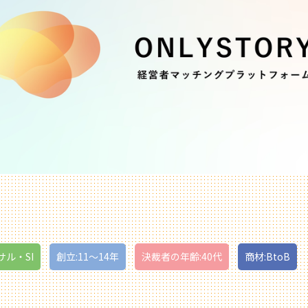
サル・SI
創立:11〜14年
決裁者の年齢:40代
商材:BtoB