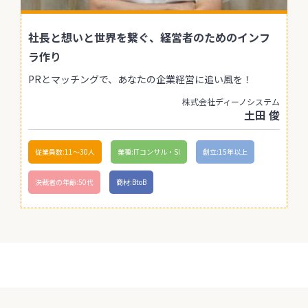
社長と想いと世界を繋ぐ、経営者のためのインフ
ラ作り
PRとマッチングで、あなたの企業経営に追い風を！
株式会社ディーノシステム
土田 俊
従業員数:11〜30人
業種:ITコンサル・SI
創立:15年以上
決裁者の年齢:50代
商材:BtoB