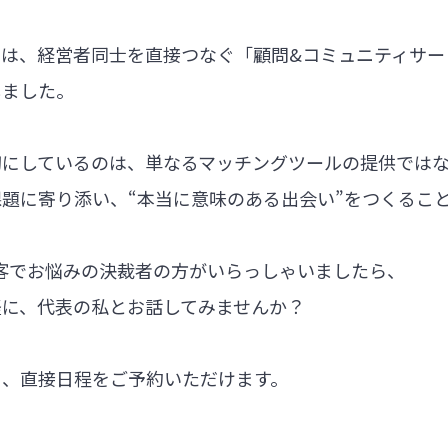
では、経営者同士を直接つなぐ「顧問&コミュニティサー
しました。
切にしているのは、単なるマッチングツールの提供では
題に寄り添い、“本当に意味のある出会い”をつくるこ
集客でお悩みの決裁者の方がいらっしゃいましたら、
軽に、代表の私とお話してみませんか？
ら、直接日程をご予約いただけます。