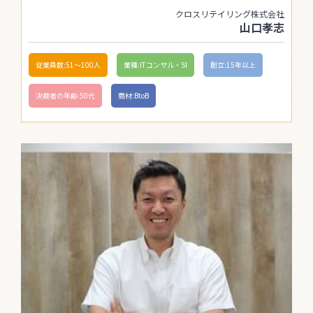
クロスリテイリング株式会社
山口孝志
従業員数:51〜100人
業種:ITコンサル・SI
創立:15年以上
決裁者の年齢:50代
商材:BtoB