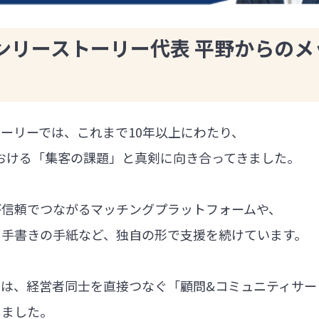
ンリーストーリー代表 平野からのメ
ーリーでは、これまで10年以上にわたり、
における「集客の課題」と真剣に向き合ってきました。
が信頼でつながるマッチングプラットフォームや、
る手書きの手紙など、独自の形で支援を続けています。
では、経営者同士を直接つなぐ「顧問&コミュニティサー
しました。