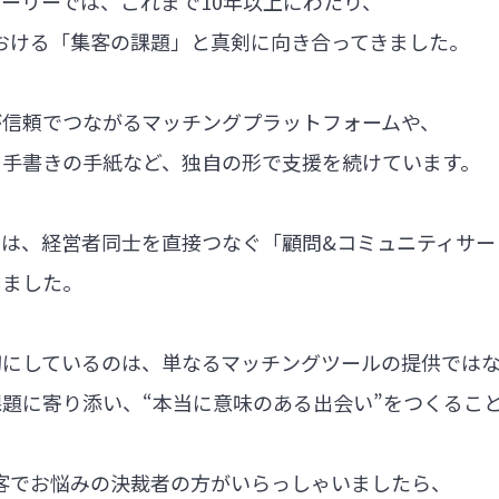
ーリーでは、これまで10年以上にわたり、
における「集客の課題」と真剣に向き合ってきました。
が信頼でつながるマッチングプラットフォームや、
る手書きの手紙など、独自の形で支援を続けています。
では、経営者同士を直接つなぐ「顧問&コミュニティサー
しました。
切にしているのは、単なるマッチングツールの提供では
題に寄り添い、“本当に意味のある出会い”をつくるこ
集客でお悩みの決裁者の方がいらっしゃいましたら、