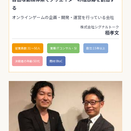
る
オンラインゲームの企画・開発・運営を行っている会社
株式会社シグナルトーク
栢孝文
従業員数:31〜50人
業種:ITコンサル・SI
創立:15年以上
決裁者の年齢:50代
商材:BtoC