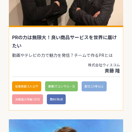
PRの力は無限大！良い商品サービスを世界に届け
たい
動画やテレビの力で魅力を発信？チームで作るPRとは
株式会社ウィスコム
斉藤 隆
従業員数:5人以下
業種:ITコンサル・SI
創立:15年以上
決裁者の年齢:50代
商材:BtoB