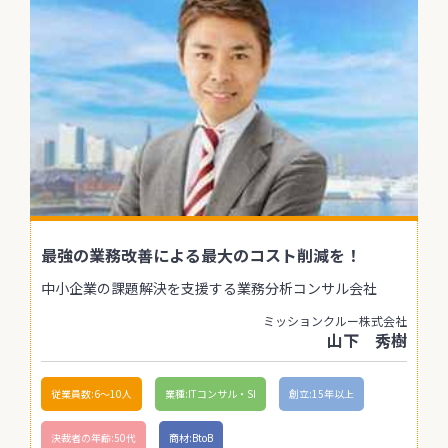
最強の業務改善による最大のコスト削減を！
中小企業の課題解決を支援する業務分析コンサル会社
ミッションクルー株式会社
山下 秀樹
従業員数:6～10人
業種:ITコンサル・SI
創立:15年以上
決裁者の年齢:50代
商材:BtoB