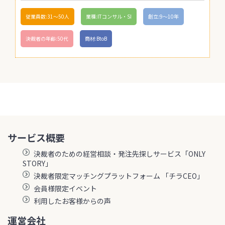
従業員数:31〜50人
業種:ITコンサル・SI
創立:9〜10年
決裁者の年齢:50代
商材:BtoB
サービス概要
決裁者のための経営相談・発注先探しサービス「ONLY
STORY」
決裁者限定マッチングプラットフォーム 「チラCEO」
会員様限定イベント
利用したお客様からの声
運営会社