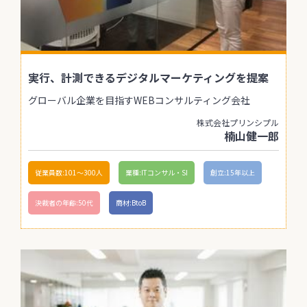
実行、計測できるデジタルマーケティングを提案
グローバル企業を目指すWEBコンサルティング会社
株式会社プリンシプル
楠山健一郎
従業員数:101〜300人
業種:ITコンサル・SI
創立:15年以上
決裁者の年齢:50代
商材:BtoB