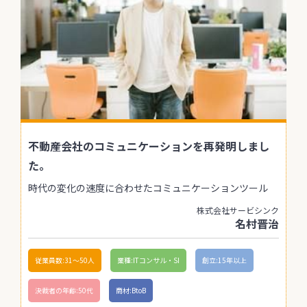
不動産会社のコミュニケーションを再発明しまし
た。
時代の変化の速度に合わせたコミュニケーションツール
株式会社サービシンク
名村晋治
従業員数:31〜50人
業種:ITコンサル・SI
創立:15年以上
決裁者の年齢:50代
商材:BtoB