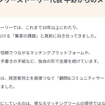
ーリーでは、これまで10年以上にわたり、
における「集客の課題」と真剣に向き合ってきました。
が信頼でつながるマッチングプラットフォームや、
る手書きの手紙など、独自の形で支援を続けています。
では、経営者同士を直接つなぐ「顧問&コミュニティサー
しました。
切にしているのは、単なるマッチングツールの提供では