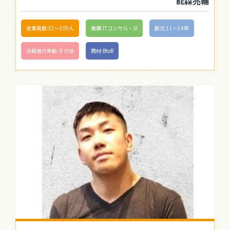
能森亮輔
従業員数:51〜100人
業種:ITコンサル・SI
創立:11〜14年
決裁者の年齢:その他
商材:BtoB