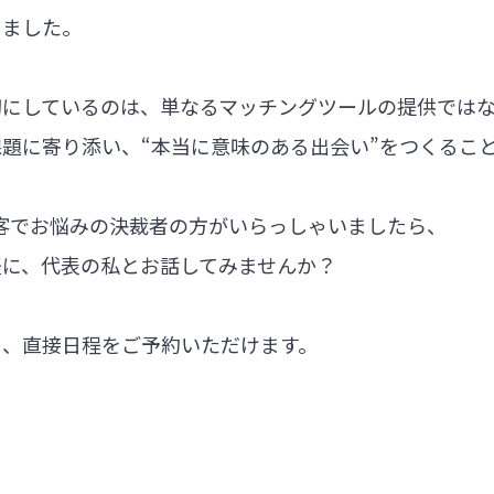
しました。
切にしているのは、単なるマッチングツールの提供では
題に寄り添い、“本当に意味のある出会い”をつくるこ
集客でお悩みの決裁者の方がいらっしゃいましたら、
軽に、代表の私とお話してみませんか？
ら、直接日程をご予約いただけます。