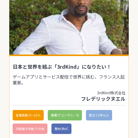
日本と世界を結ぶ「3rdKind」になりたい！
ゲームアプリとサービス配信で世界に挑む、フランス人起
業家。
3rdKind株式会社
フレデリックヌエル
従業員数:6～10人
業種:ITコンサル・SI
創立:15年以上
決裁者の年齢:その他
商材:BtoC