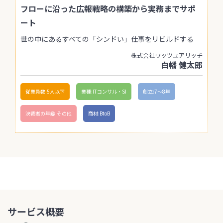
フローに沿った広報戦略の構築から実務までサポ
ート
世の中にあるすべての「シンドい」仕事をリビルドする
株式会社ワッツユアリッチ
白幡 健太郎
従業員数:5人以下
業種:ITコンサル・SI
創立:7〜8年
決裁者の年齢:その他
商材:BtoB
サービス概要