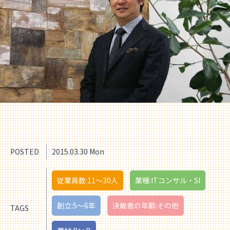
POSTED
2015.03.30 Mon
従業員数:11〜30人
業種:ITコンサル・SI
創立:5〜6年
決裁者の年齢:その他
TAGS