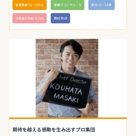
従業員数:51〜100人
業種:ITコンサル・SI
創立:11〜14年
決裁者の年齢:その他
商材:BtoB
期待を越える感動を生み出すプロ集団