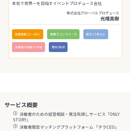
本気で世界一を目指すイベントプロデュース会社
株式会社グローバルプロデュース
光畑真樹
従業員数:11〜30人
業種:ITコンサル・SI
創立:15年以上
決裁者の年齢:その他
商材:BtoB
サービス概要
決裁者のための経営相談・発注先探しサービス「ONLY
STORY」
決裁者限定マッチングプラットフォーム 「チラCEO」