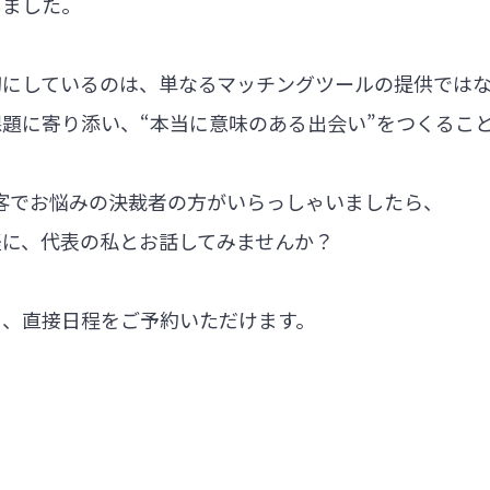
しました。
切にしているのは、単なるマッチングツールの提供では
題に寄り添い、“本当に意味のある出会い”をつくるこ
集客でお悩みの決裁者の方がいらっしゃいましたら、
軽に、代表の私とお話してみませんか？
ら、直接日程をご予約いただけます。