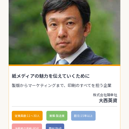
紙メディアの魅力を伝えていくために
製版からマーケティングまで、印刷のすべてを担う企業
株式会社陽幸社
大西英資
従業員数:11〜30人
業種:製造業
創立:15年以上
決裁者の年齢:60代
商材:BtoB