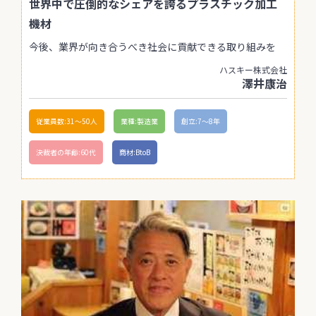
世界中で圧倒的なシェアを誇るプラスチック加工
機材
今後、業界が向き合うべき社会に貢献できる取り組みを
ハスキー株式会社
澤井康治
従業員数:31〜50人
業種:製造業
創立:7〜8年
決裁者の年齢:60代
商材:BtoB