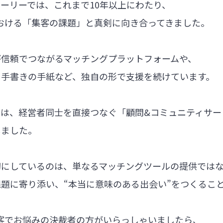
ーリーでは、これまで10年以上にわたり、
における「集客の課題」と真剣に向き合ってきました。
が信頼でつながるマッチングプラットフォームや、
る手書きの手紙など、独自の形で支援を続けています。
では、経営者同士を直接つなぐ「顧問&コミュニティサー
しました。
切にしているのは、単なるマッチングツールの提供では
題に寄り添い、“本当に意味のある出会い”をつくるこ
集客でお悩みの決裁者の方がいらっしゃいましたら、