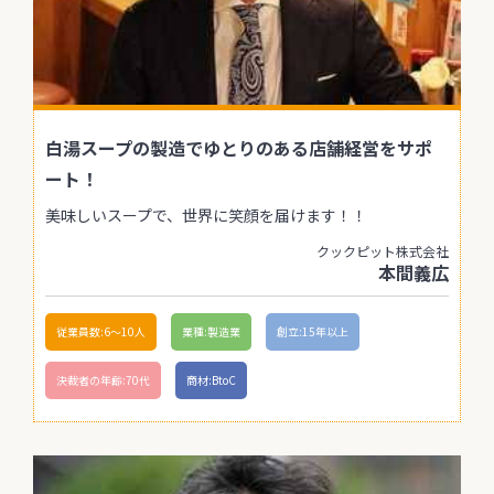
白湯スープの製造でゆとりのある店舗経営をサポ
ート！
美味しいスープで、世界に笑顔を届けます！！
クックピット株式会社
本間義広
従業員数:6～10人
業種:製造業
創立:15年以上
決裁者の年齢:70代
商材:BtoC