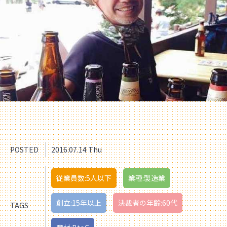
POSTED
2016.07.14 Thu
従業員数:5人以下
業種:製造業
創立:15年以上
決裁者の年齢:60代
TAGS