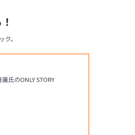
る！
ック。
のONLY STORY