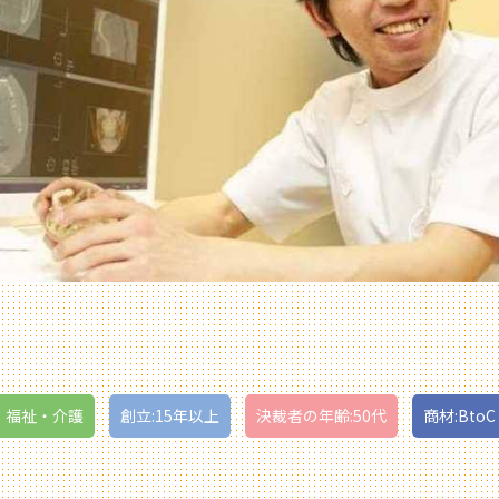
・福祉・介護
創立:15年以上
決裁者の年齢:50代
商材:BtoC