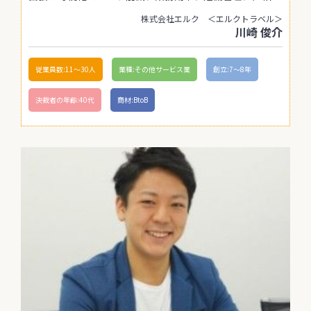
株式会社エルク ＜エルクトラベル＞
川崎 俊介
従業員数:11〜30人
業種:その他サービス業
創立:7〜8年
決裁者の年齢:40代
商材:BtoB