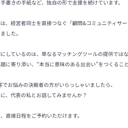
る手書きの手紙など、独自の形で支援を続けています。
では、経営者同士を直接つなぐ「顧問&コミュニティサー
しました。
切にしているのは、単なるマッチングツールの提供では
題に寄り添い、“本当に意味のある出会い”をつくるこ
集客でお悩みの決裁者の方がいらっしゃいましたら、
軽に、代表の私とお話してみませんか？
ら、直接日程をご予約いただけます。