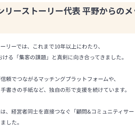
ンリーストーリー代表 平野からのメ
ーリーでは、これまで10年以上にわたり、
における「集客の課題」と真剣に向き合ってきました。
が信頼でつながるマッチングプラットフォームや、
る手書きの手紙など、独自の形で支援を続けています。
では、経営者同士を直接つなぐ「顧問&コミュニティサー
しました。