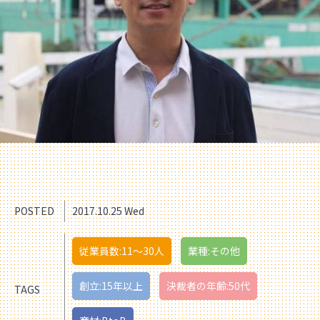
POSTED
2017.10.25 Wed
従業員数:11〜30人
業種:その他
創立:15年以上
決裁者の年齢:50代
TAGS