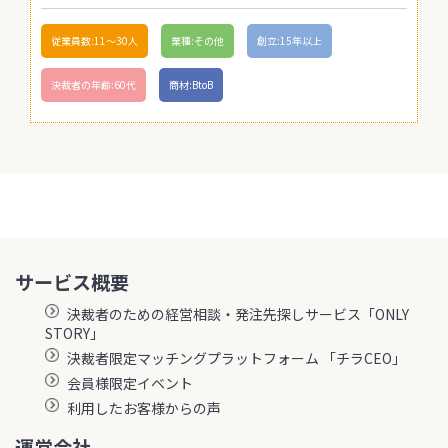
従業員数:11〜30人
業種:その他
創立:15年以上
決裁者の年齢:60代
商材:BtoB
サービス概要
決裁者のための経営相談・発注先探しサービス「ONLY
STORY」
決裁者限定マッチングプラットフォーム 「チラCEO」
会員様限定イベント
利用したお客様からの声
運営会社