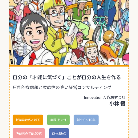
自分の「才能に気づく」ことが自分の人生を作る
圧倒的な信頼と柔軟性の高い経営コンサルティング
Innovation Art’s株式会社
小林 悟
従業員数:5人以下
業種:その他
創立:9〜10年
決裁者の年齢:50代
商材:BtoC