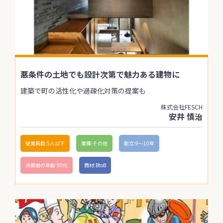
悪条件の土地でも設計次第で魅力ある建物に
建築で町の活性化や過疎化対策の提案も
株式会社FESCH
安井 慎治
従業員数:5人以下
業種:その他
創立:9〜10年
決裁者の年齢:50代
商材:BtoB