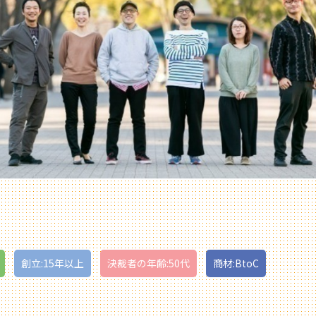
創立:15年以上
決裁者の年齢:50代
商材:BtoC