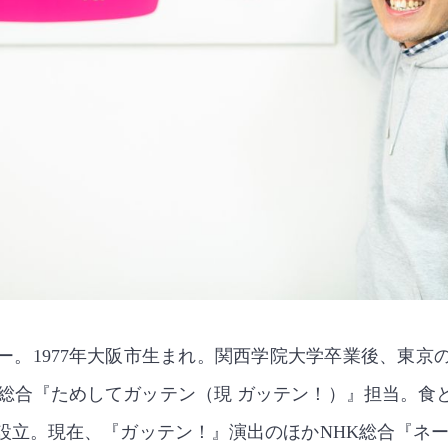
ー。1977年大阪市生まれ。関西学院大学卒業後、東京
HK総合『ためしてガッテン（現 ガッテン！）』担当。食
５設立。現在、『ガッテン！』演出のほかNHK総合『ネ