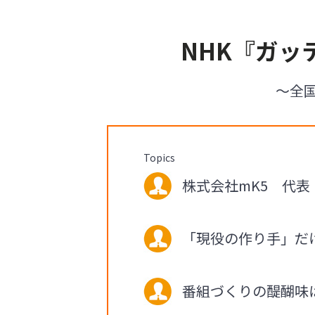
NHK『ガ
〜全国
Topics
株式会社mK5 代表 
「現役の作り手」だけ
番組づくりの醍醐味