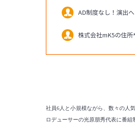
AD制度なし！演出
株式会社mK5の住
社員6人と小規模ながら、数々の人
ロデューサーの光原朋秀代表に番組