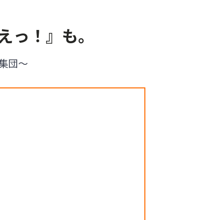
えっ！』も。
者集団〜