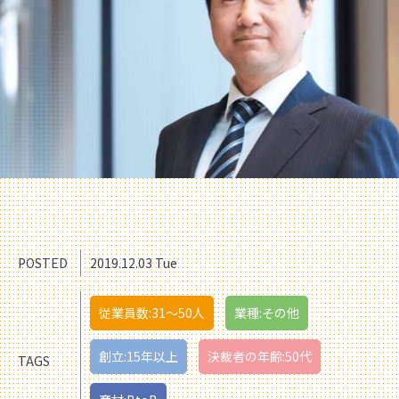
POSTED
2019.12.03 Tue
従業員数:31〜50人
業種:その他
創立:15年以上
決裁者の年齢:50代
TAGS