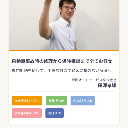
自動車事故時の修理から保険相談まで全てお任せ
専門用語を使わず、丁寧な対応で顧客に損のない解決へ
京南オートサービス株式会社
田澤孝雄
従業員数:11〜30人
業種:その他
創立:15年以上
決裁者の年齢:50代
商材:BtoB