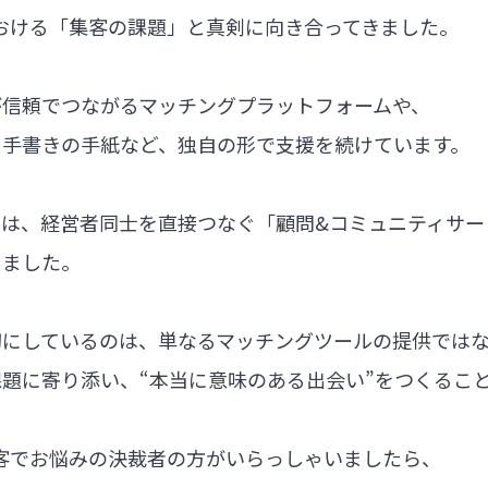
における「集客の課題」と真剣に向き合ってきました。
が信頼でつながるマッチングプラットフォームや、
る手書きの手紙など、独自の形で支援を続けています。
では、経営者同士を直接つなぐ「顧問&コミュニティサー
しました。
切にしているのは、単なるマッチングツールの提供では
題に寄り添い、“本当に意味のある出会い”をつくるこ
集客でお悩みの決裁者の方がいらっしゃいましたら、