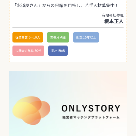
「水道屋さん」からの飛躍を目指し、若手人材募集中！
有限会社夢現
根本正人
従業員数:6～10人
業種:その他
創立:15年以上
決裁者の年齢:50代
商材:BtoB