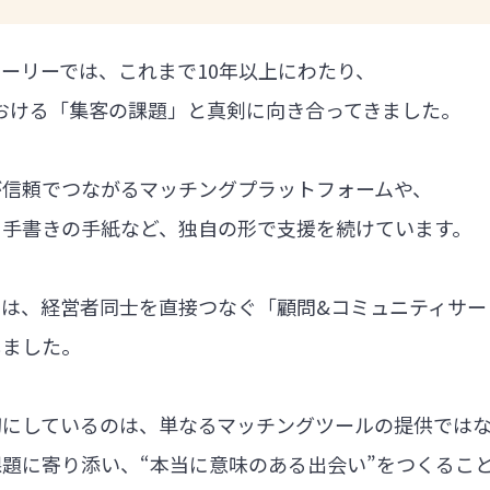
ーリーでは、これまで10年以上にわたり、
における「集客の課題」と真剣に向き合ってきました。
が信頼でつながるマッチングプラットフォームや、
る手書きの手紙など、独自の形で支援を続けています。
では、経営者同士を直接つなぐ「顧問&コミュニティサー
しました。
切にしているのは、単なるマッチングツールの提供では
題に寄り添い、“本当に意味のある出会い”をつくるこ