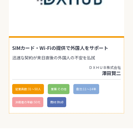
SIMカード・Wi-Fiの提供で外国人をサポート
迅速な契約が来日直後の外国人の不安を払拭
ＤＸＨＵＢ株式会社
澤田賢二
従業員数:31〜50人
業種:その他
創立:11〜14年
決裁者の年齢:50代
商材:BtoB