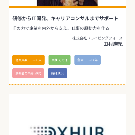
研修からIT開発、キャリアコンサルまでサポート
ITの力で企業を内外から支え、仕事の原動力を作る
株式会社ドライビングフォース
田村麻紀
従業員数:11〜30人
業種:その他
創立:11〜14年
決裁者の年齢:50代
商材:BtoB