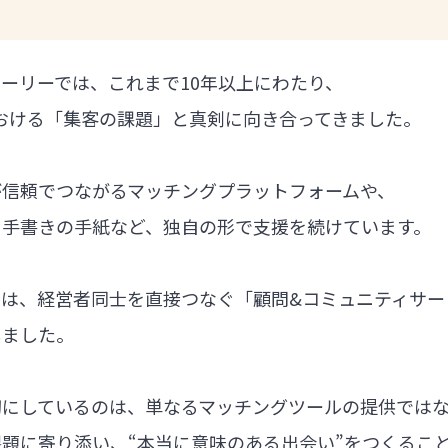
ーリーでは、これまで10年以上にわたり、
における「集客の課題」と真剣に向き合ってきました。
が信頼でつながるマッチングプラットフォームや、
る手書きの手紙など、独自の形で支援を続けています。
では、経営者同士を直接つなぐ「顧問&コミュニティサー
しました。
切にしているのは、単なるマッチングツールの提供では
題に寄り添い、“本当に意味のある出会い”をつくるこ