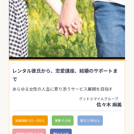
レンタル彼氏から、恋愛講座、結婚のサポートま
で
あらゆる女性の人生に寄り添うサービス展開を目指す
グッドスマイルグループ
佐々木 麻美
従業員数:101〜300人
業種:その他
創立:15年以上
決裁者の年齢:その他
商材:その他