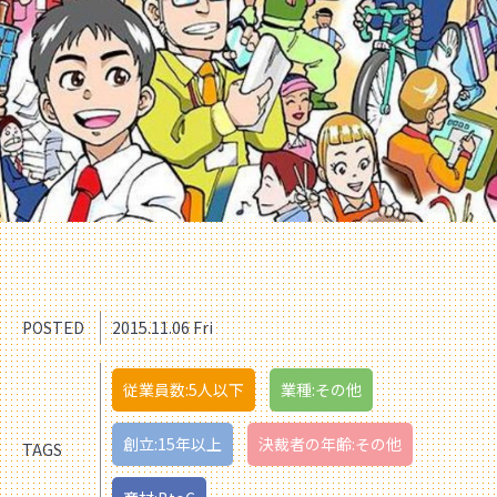
POSTED
2015.11.06 Fri
従業員数:5人以下
業種:その他
創立:15年以上
決裁者の年齢:その他
TAGS