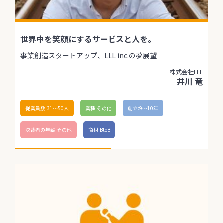
世界中を笑顔にするサービスと人を。
事業創造スタートアップ、LLL inc.の夢展望
株式会社LLL
井川 竜
従業員数:31〜50人
業種:その他
創立:9〜10年
決裁者の年齢:その他
商材:BtoB