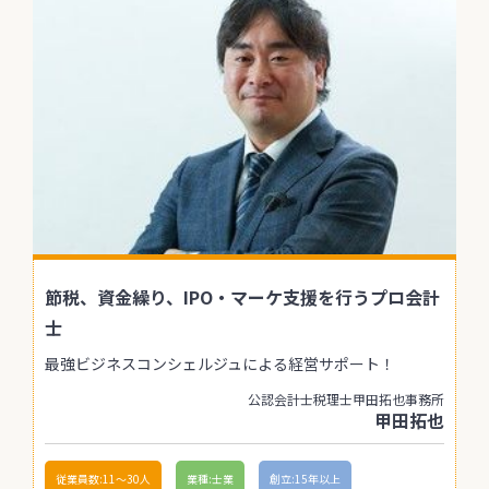
節税、資金繰り、IPO・マーケ支援を行うプロ会計
士
最強ビジネスコンシェルジュによる経営サポート！
公認会計士税理士甲田拓也事務所
甲田拓也
従業員数:11〜30人
業種:士業
創立:15年以上