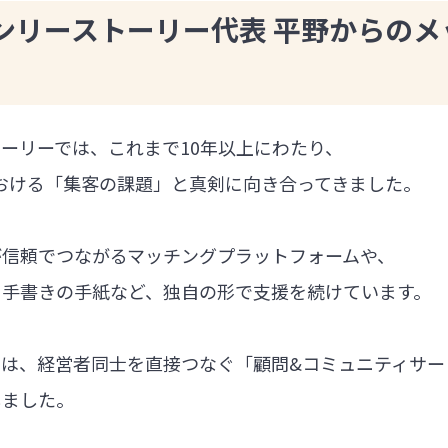
ンリーストーリー代表 平野からのメ
ーリーでは、これまで10年以上にわたり、
における「集客の課題」と真剣に向き合ってきました。
が信頼でつながるマッチングプラットフォームや、
る手書きの手紙など、独自の形で支援を続けています。
では、経営者同士を直接つなぐ「顧問&コミュニティサー
しました。