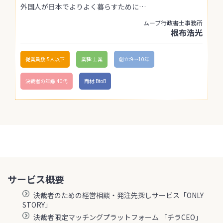
外国人が日本でよりよく暮らすために…
ムーブ行政書士事務所
根布浩光
従業員数:5人以下
業種:士業
創立:9〜10年
決裁者の年齢:40代
商材:BtoB
サービス概要
決裁者のための経営相談・発注先探しサービス「ONLY
STORY」
決裁者限定マッチングプラットフォーム 「チラCEO」