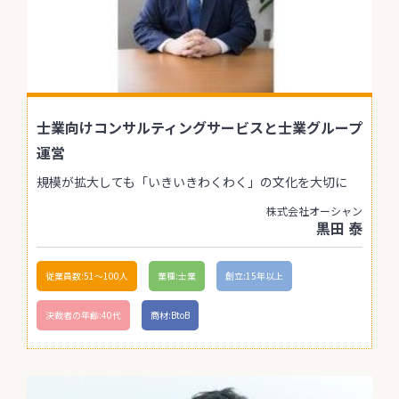
士業向けコンサルティングサービスと士業グループ
運営
規模が拡大しても「いきいきわくわく」の文化を大切に
株式会社オーシャン
黒田 泰
従業員数:51〜100人
業種:士業
創立:15年以上
決裁者の年齢:40代
商材:BtoB