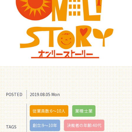
POSTED
2019.08.05 Mon
従業員数:6～10人
業種:士業
創立:9〜10年
決裁者の年齢:40代
TAGS