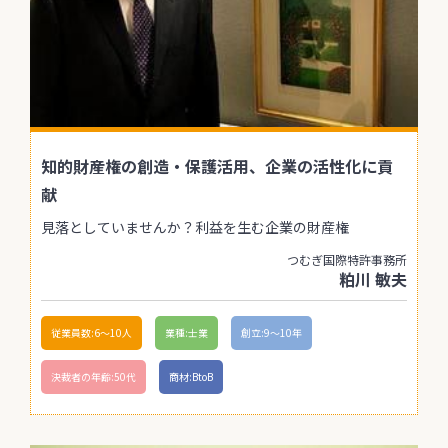
知的財産権の創造・保護活用、企業の活性化に貢
献
見落としていませんか？利益を生む企業の財産権
つむぎ国際特許事務所
粕川 敏夫
従業員数:6～10人
業種:士業
創立:9〜10年
決裁者の年齢:50代
商材:BtoB