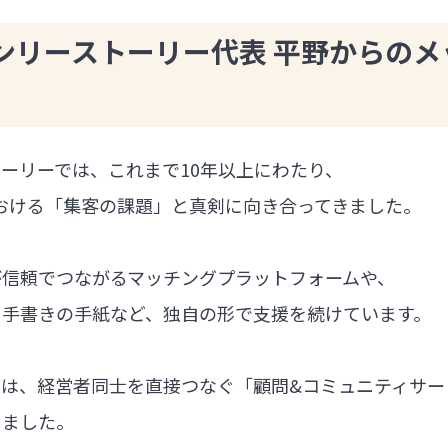
ンリーストーリー代表 平野からのメ
ーリーでは、これまで10年以上にわたり、
における「集客の課題」と真剣に向き合ってきました。
が信頼でつながるマッチングプラットフォームや、
る手書きの手紙など、独自の形で支援を続けています。
では、経営者同士を直接つなぐ「顧問&コミュニティサー
しました。