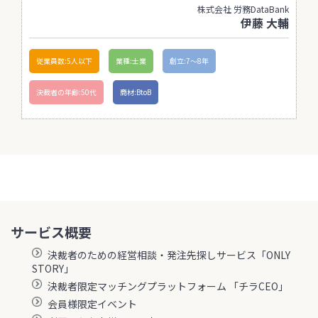
株式会社 労務DataBank
伊藤 大輔
従業員数:5人以下
業種:士業
創立:7〜8年
決裁者の年齢:50代
商材:BtoB
サービス概要
決裁者のための経営相談・発注先探しサービス「ONLY
STORY」
決裁者限定マッチングプラットフォーム 「チラCEO」
会員様限定イベント