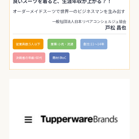
良いスーツを着ると、生涯年収が上がる？！
オーダーメイドスーツで世界一のビジネスマンを生み出す
一般社団法人日本リペアコンシェルジュ協会
戸松 昌也
従業員数:5人以下
業種:小売・流通
創立:11〜14年
決裁者の年齢:60代
商材:BtoC