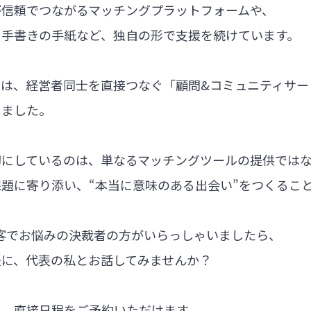
が信頼でつながるマッチングプラットフォームや、
る手書きの手紙など、独自の形で支援を続けています。
では、経営者同士を直接つなぐ「顧問&コミュニティサー
しました。
切にしているのは、単なるマッチングツールの提供では
題に寄り添い、“本当に意味のある出会い”をつくるこ
集客でお悩みの決裁者の方がいらっしゃいましたら、
軽に、代表の私とお話してみませんか？
ら、直接日程をご予約いただけます。