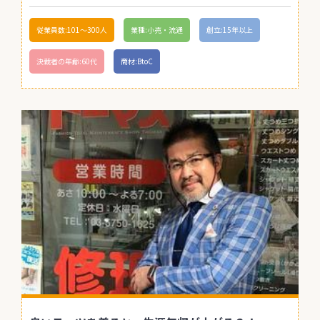
従業員数:101〜300人
業種:小売・流通
創立:15年以上
決裁者の年齢:60代
商材:BtoC