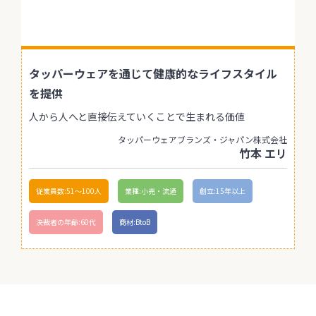
タッパーウェアを通じて健康的なライフスタイル
を提供
人から人へと直接伝えていくことで生まれる価値
タッパーウェアブランズ・ジャパン株式会社
竹本 エリ
従業員数:51〜100人
業種:小売・流通
創立:15年以上
決裁者の年齢:60代
商材:BtoB