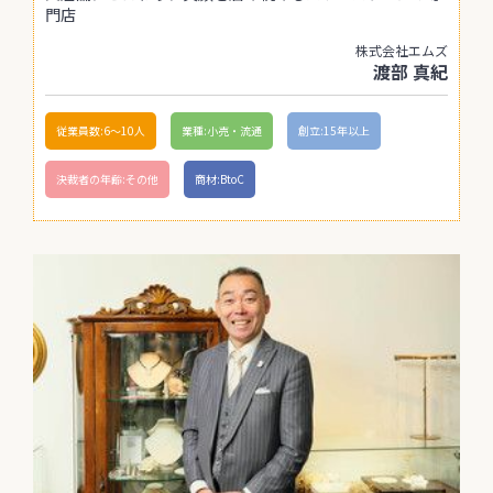
門店
株式会社エムズ
渡部 真紀
従業員数:6～10人
業種:小売・流通
創立:15年以上
決裁者の年齢:その他
商材:BtoC