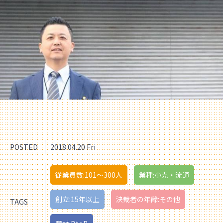
POSTED
2018.04.20 Fri
従業員数:101〜300人
業種:小売・流通
創立:15年以上
決裁者の年齢:その他
TAGS