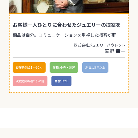
お客様一人ひとりに合わせたジュエリーの提案を
商品は自分。コミュニケーションを重視した接客が肝
株式会社ジュエリーバウレット
矢野 幸一
従業員数:11〜30人
業種:小売・流通
創立:15年以上
決裁者の年齢:その他
商材:BtoC