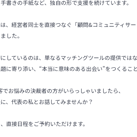
る手書きの手紙など、独自の形で支援を続けています。
では、経営者同士を直接つなぐ「顧問&コミュニティサー
しました。
切にしているのは、単なるマッチングツールの提供では
題に寄り添い、“本当に意味のある出会い”をつくるこ
集客でお悩みの決裁者の方がいらっしゃいましたら、
軽に、代表の私とお話してみませんか？
ら、直接日程をご予約いただけます。