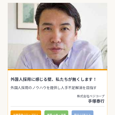
外国人採用に感じる壁、私たちが無くします！
外国人採用のノウハウを提供し人手不足解消を目指す
株式会社ベジコープ
手塚泰行
従業員数:101〜300人
業種:小売・流通
創立:15年以上