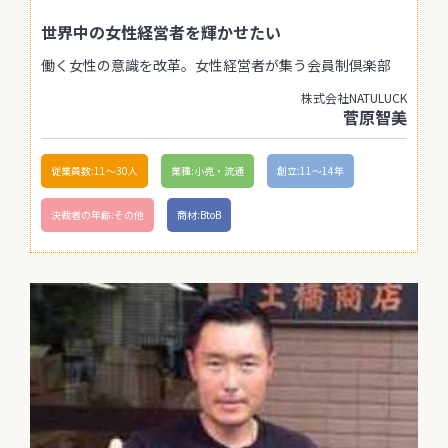
世界中の女性経営者を輝かせたい
働く女性の意識を改革。女性経営者が集う会員制倶楽部
株式会社NATULUCK
菅原智美
従業員数:11〜30人
業種:小売・流通
創立:11〜14年
決裁者の年齢:その他
商材:BtoB