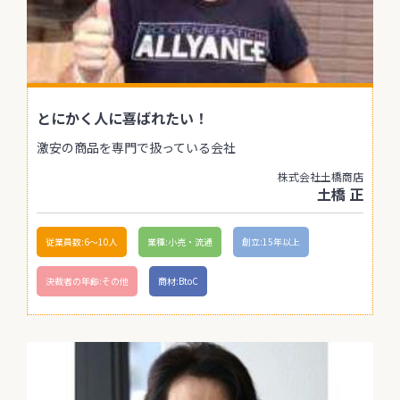
とにかく人に喜ばれたい！
激安の商品を専門で扱っている会社
株式会社土橋商店
土橋 正
従業員数:6～10人
業種:小売・流通
創立:15年以上
決裁者の年齢:その他
商材:BtoC