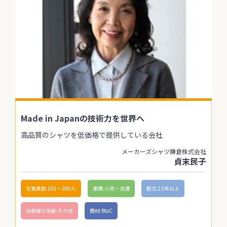
Made in Japanの技術力を世界へ
高品質のシャツを低価格で提供している会社
メーカーズシャツ鎌倉株式会社
貞末民子
従業員数:101〜300人
業種:小売・流通
創立:15年以上
決裁者の年齢:その他
商材:BtoC