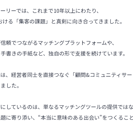
ーリーでは、これまで10年以上にわたり、
における「集客の課題」と真剣に向き合ってきました。
が信頼でつながるマッチングプラットフォームや、
る手書きの手紙など、独自の形で支援を続けています。
では、経営者同士を直接つなぐ「顧問&コミュニティサー
しました。
切にしているのは、単なるマッチングツールの提供では
題に寄り添い、“本当に意味のある出会い”をつくるこ