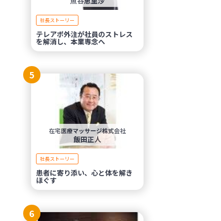
魚谷恵里沙
社長ストーリー
テレアポ外注が社員のストレス
を解消し、本業専念へ
5
在宅医療マッサージ株式会社
飯田正人
社長ストーリー
患者に寄り添い、心と体を解き
ほぐす
6