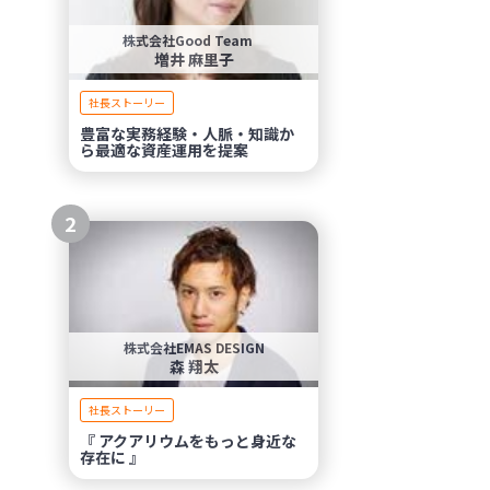
株式会社Good Team
増井 麻里子
社長ストーリー
豊富な実務経験・人脈・知識か
ら最適な資産運用を提案
2
株式会社EMAS DESIGN
森 翔太
社長ストーリー
『 アクアリウムをもっと身近な
存在に 』