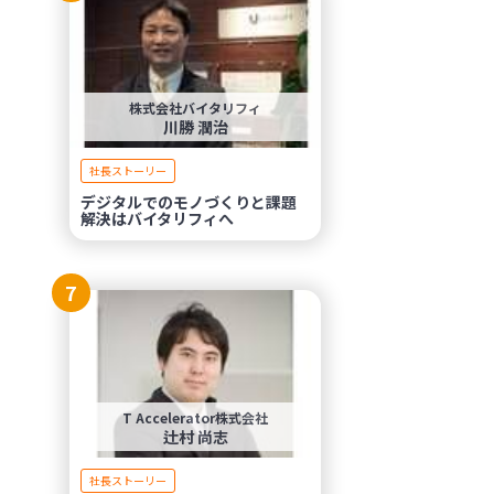
株式会社バイタリフィ
川勝 潤治
社長ストーリー
デジタルでのモノづくりと課題
解決はバイタリフィへ
7
T Accelerator株式会社
辻村 尚志
社長ストーリー