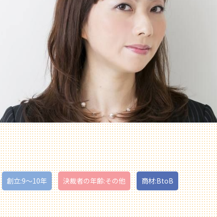
創立:9〜10年
決裁者の年齢:その他
商材:BtoB