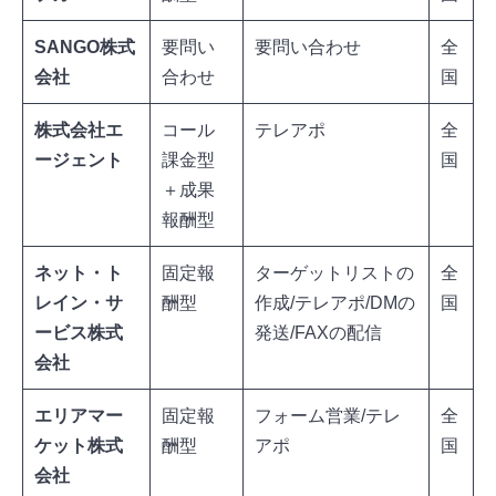
SANGO
株式
要問い
要問い合わせ
全
会社
合わせ
国
株式会社エ
コール
テレアポ
全
ージェント
課金型
国
＋成果
報酬型
ネット・ト
固定報
ターゲットリストの
全
レイン・サ
酬型
作成/テレアポ/DMの
国
ービス株式
発送/FAXの配信
会社
エリアマー
固定報
フォーム営業/テレ
全
ケット株式
酬型
アポ
国
会社