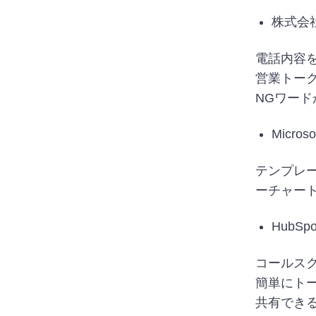
株式会社R
電話内容
営業トー
NGワー
Microso
テンプレ
ーチャー
HubS
コールス
簡単にト
共有でき