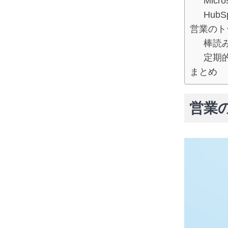
Micro
HubS
営業のト
棒読
定期
まとめ
営業