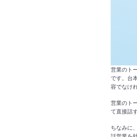
営業のト
です。台
容でなけ
営業のト
て直接話
ちなみに
話営業を