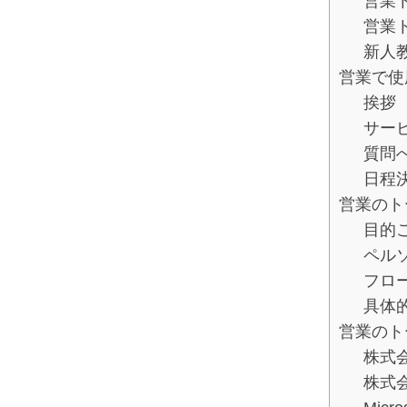
営業
営業
新人
営業で使
挨拶
サー
質問
日程
営業のト
目的
ペル
フロ
具体
営業のト
株式
株式会