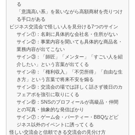
る
「意識高い系」を装いながら高額商材を売りつけ
る手口がある
ビジネス交流会で怪しい人を見分ける7つのサイン
サイン①：名刺に具体的な会社名・住所がない
サイン②：事業内容を聞いても具体的な商品名・
業務内容が出てこない
サイン③：「師匠」「メンター」「すごい人を紹
介したい」という言葉が出てくる
サイン④：「権利収入」「不労所得」「自由な生
き方」という言葉で将来不安を煽る
サイン⑤：交流会の場では詳しく話さず後日のカ
フェアポを強引に取りにくる
サイン⑥：SNSのプロフィールが高級品・仲間
との写真・抽象的な発信ばかり
サイン⑦：ゲーム会・パーティー・BBQなどビ
ジネス以外のイベントに誘ってくる
怪しい交流会と信頼できる交流会の見分け方