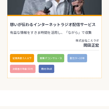
想いが伝わるインターネットラジオ配信サービス
有益な情報をすきま時間を活用し、「ながら」で収集
株式会社こえラボ
岡田正宏
従業員数:5人以下
業種:ITコンサル・SI
創立:9〜10年
決裁者の年齢:50代
商材:BtoB