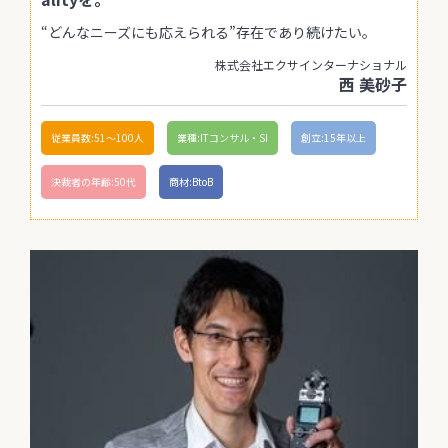
“どんなニーズにも応えられる”存在であり続けたい。
株式会社エクサインターナショナル
西 美砂子
従業員数:51〜100人
業種:ITコンサル・SI
創立:15年以上
決裁者の年齢:50代
商材:BtoB