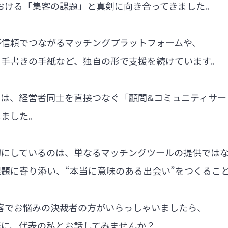
における「集客の課題」と真剣に向き合ってきました。
が信頼でつながるマッチングプラットフォームや、
る手書きの手紙など、独自の形で支援を続けています。
では、経営者同士を直接つなぐ「顧問&コミュニティサー
しました。
切にしているのは、単なるマッチングツールの提供では
題に寄り添い、“本当に意味のある出会い”をつくるこ
集客でお悩みの決裁者の方がいらっしゃいましたら、
軽に、代表の私とお話してみませんか？