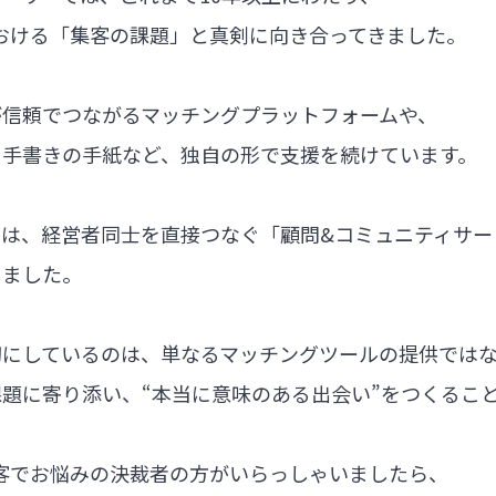
における「集客の課題」と真剣に向き合ってきました。
が信頼でつながるマッチングプラットフォームや、
る手書きの手紙など、独自の形で支援を続けています。
では、経営者同士を直接つなぐ「顧問&コミュニティサー
しました。
切にしているのは、単なるマッチングツールの提供では
題に寄り添い、“本当に意味のある出会い”をつくるこ
集客でお悩みの決裁者の方がいらっしゃいましたら、