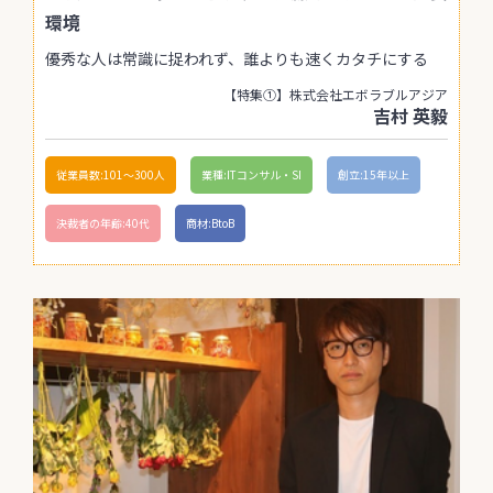
環境
優秀な人は常識に捉われず、誰よりも速くカタチにする
【特集①】株式会社エボラブルアジア
吉村 英毅
従業員数:101〜300人
業種:ITコンサル・SI
創立:15年以上
決裁者の年齢:40代
商材:BtoB