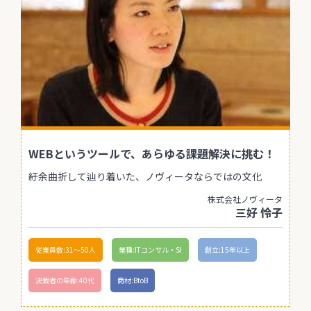
WEBというツールで、あらゆる課題解決に挑む！
紆余曲折して辿り着いた、ノヴィータならではの文化
株式会社ノヴィータ
三好 怜子
従業員数:31〜50人
業種:ITコンサル・SI
創立:15年以上
決裁者の年齢:40代
商材:BtoB