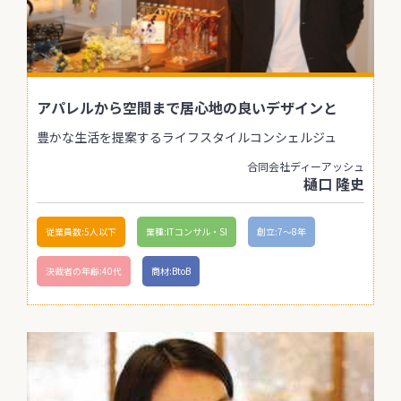
アパレルから空間まで居心地の良いデザインと
豊かな生活を提案するライフスタイルコンシェルジュ
合同会社ディーアッシュ
樋口 隆史
従業員数:5人以下
業種:ITコンサル・SI
創立:7〜8年
決裁者の年齢:40代
商材:BtoB