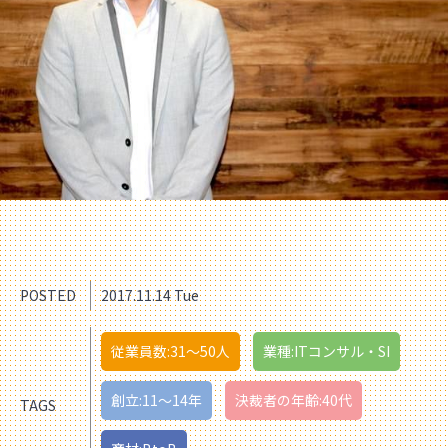
POSTED
2017.11.14 Tue
従業員数:31〜50人
業種:ITコンサル・SI
創立:11〜14年
決裁者の年齢:40代
TAGS