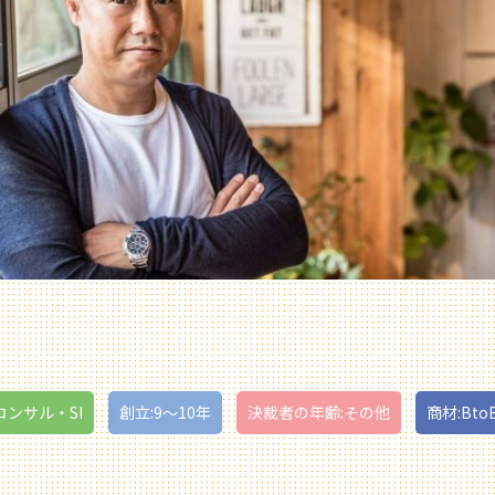
Tコンサル・SI
創立:9〜10年
決裁者の年齢:その他
商材:Bto