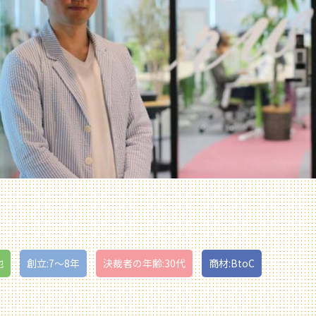
他
創立:7〜8年
決裁者の年齢:30代
商材:BtoC