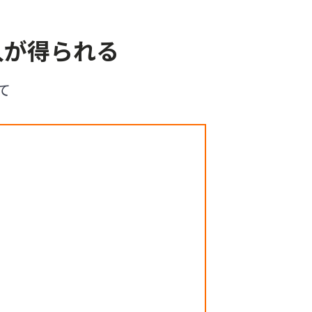
入が得られる
て
す