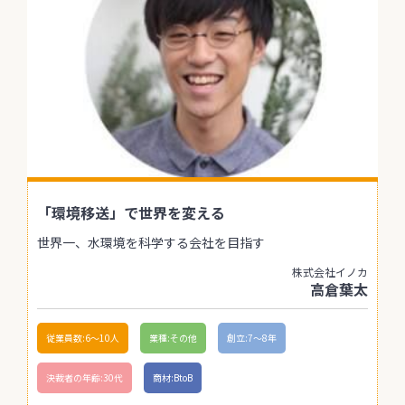
「環境移送」で世界を変える
世界一、水環境を科学する会社を目指す
株式会社イノカ
高倉葉太
従業員数:6～10人
業種:その他
創立:7〜8年
決裁者の年齢:30代
商材:BtoB