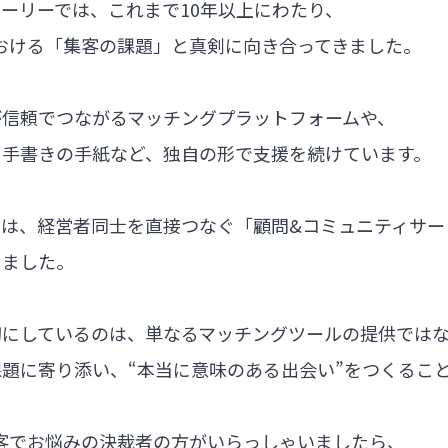
ーリーでは、これまで10年以上にわたり、
における「集客の課題」と真剣に向き合ってきました。
が信頼でつながるマッチングプラットフォームや、
る手書きの手紙など、独自の形で支援を続けています。
では、経営者同士を直接つなぐ「顧問&コミュニティサー
しました。
切にしているのは、単なるマッチングツールの提供では
題に寄り添い、“本当に意味のある出会い”をつくるこ
集客でお悩みの決裁者の方がいらっしゃいましたら、