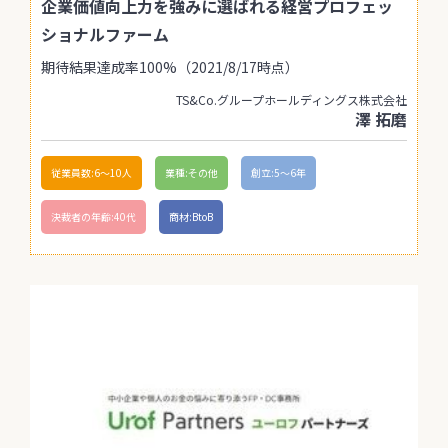
企業価値向上力を強みに選ばれる経営プロフェッ
ショナルファーム
期待結果達成率100%（2021/8/17時点）
TS&Co.グループホールディングス株式会社
澤 拓磨
従業員数:6～10人
業種:その他
創立:5〜6年
決裁者の年齢:40代
商材:BtoB