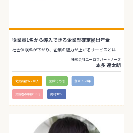
従業員1名から導入できる企業型確定拠出年金
社会保険料が下がり、企業の魅力が上がるサービスとは
株式会社ユーロフパートナーズ
本多 遼太朗
従業員数:6～10人
業種:その他
創立:7〜8年
決裁者の年齢:30代
商材:BtoB