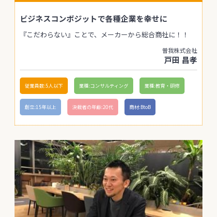
ビジネスコンボジットで各種企業を幸せに
『こだわらない』ことで、メーカーから総合商社に！！
曽我株式会社
戸田 昌孝
従業員数:5人以下
業種:コンサルティング
業種:教育・研修
創立:15年以上
決裁者の年齢:20代
商材:BtoB