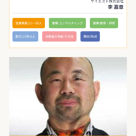
サイエスト株式会社
李 嘉章
従業員数:11〜30人
業種:コンサルティング
業種:教育・研修
創立:15年以上
決裁者の年齢:その他
商材:BtoB