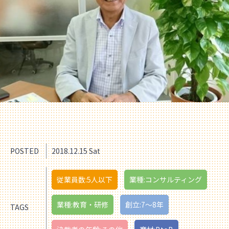
POSTED
2018.12.15 Sat
従業員数:5人以下
業種:コンサルティング
業種:教育・研修
創立:7〜8年
TAGS