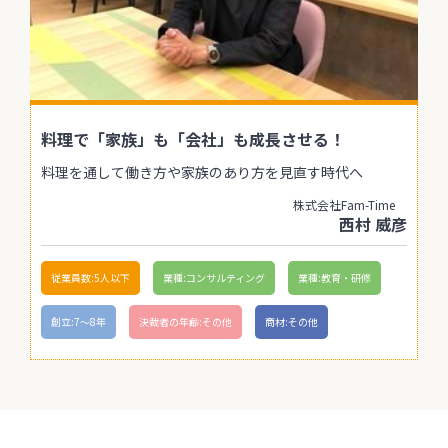
料理で「家族」も「会社」も成長させる！
料理を通して働き方や家族のあり方を見直す時代へ
株式会社Fam-Time
西村 威彦
従業員数:5人以下
業種:コンサルティング
業種:教育・研修
創立:7〜8年
決裁者の年齢:その他
商材:その他