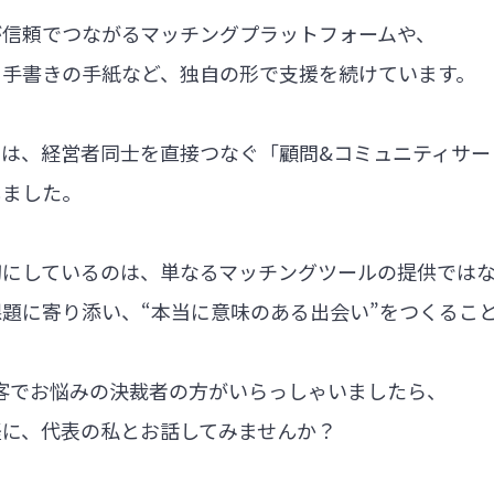
が信頼でつながるマッチングプラットフォームや、
る手書きの手紙など、独自の形で支援を続けています。
では、経営者同士を直接つなぐ「顧問&コミュニティサー
しました。
切にしているのは、単なるマッチングツールの提供では
題に寄り添い、“本当に意味のある出会い”をつくるこ
集客でお悩みの決裁者の方がいらっしゃいましたら、
軽に、代表の私とお話してみませんか？