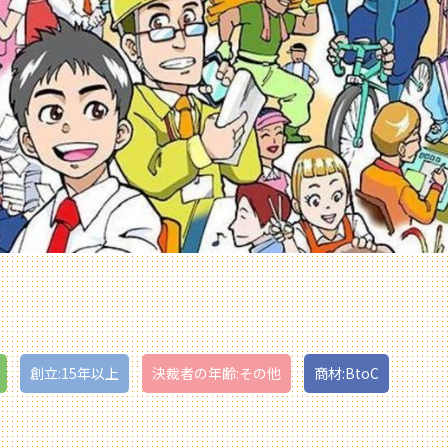
創立:15年以上
決裁者の年齢:その他
商材:BtoC