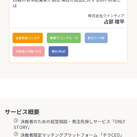
は
株式会社クインティア
占部 竣平
従業員数:5人以下
業種:ITコンサル・SI
創立:5〜6年
決裁者の年齢:30代
商材:BtoB
サービス概要
決裁者のための経営相談・発注先探しサービス「ONLY
STORY」
決裁者限定マッチングプラットフォーム 「チラCEO」