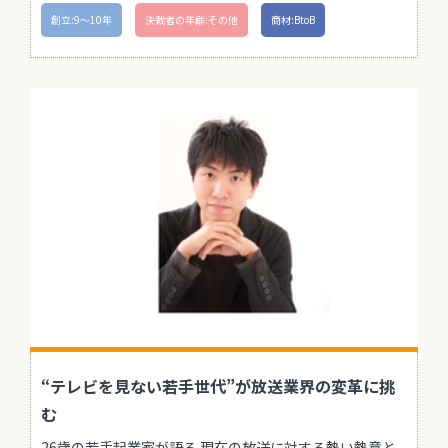
創立:9〜10年
決裁者の年齢:その他
商材:BtoB
“テレビを見ない若手世代”が放送業界の変革に挑
む
26歳の若手起業家が語る 現在の放送に対する熱い熱意と