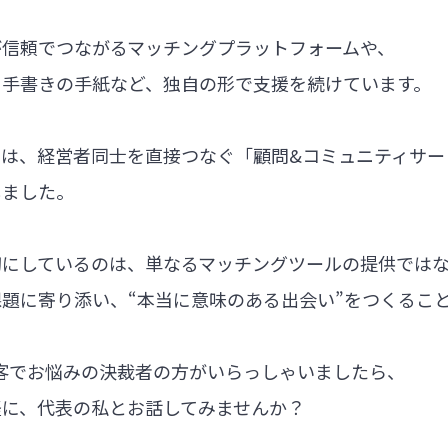
が信頼でつながるマッチングプラットフォームや、
る手書きの手紙など、独自の形で支援を続けています。
では、経営者同士を直接つなぐ「顧問&コミュニティサー
しました。
切にしているのは、単なるマッチングツールの提供では
題に寄り添い、“本当に意味のある出会い”をつくるこ
集客でお悩みの決裁者の方がいらっしゃいましたら、
軽に、代表の私とお話してみませんか？