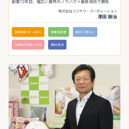
創業72年目、幅広い業界のノウハウ×最新技術で勝負
株式会社フジサワ・コーポレーション
澤田 剛治
従業員数:51〜100人
業種:製造業
創立:15年以上
決裁者の年齢:その他
商材:BtoB