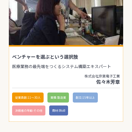
ベンチャーを選ぶという選択肢
医療業務の最先端をつくるシステム構築エキスパート
株式会社京葉電子工業
佐々木芳章
従業員数:11〜30人
業種:製造業
創立:15年以上
決裁者の年齢:その他
商材:BtoB