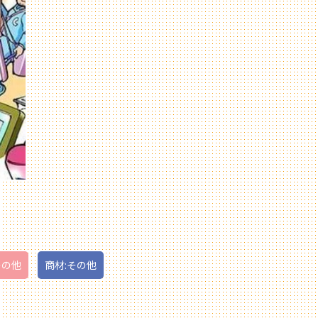
その他
商材:その他