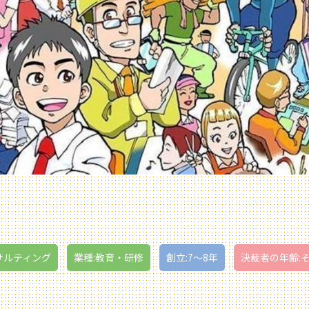
サルティング
業種:教育・研修
創立:7〜8年
決裁者の年齢: