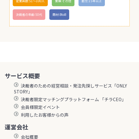
従業員数:51〜100人
業種:その他
創立:15年以上
決裁者の年齢:50代
商材:BtoB
サービス概要
決裁者のための経営相談・発注先探しサービス「ONLY
STORY」
決裁者限定マッチングプラットフォーム 「チラCEO」
会員様限定イベント
利用したお客様からの声
運営会社
会社概要