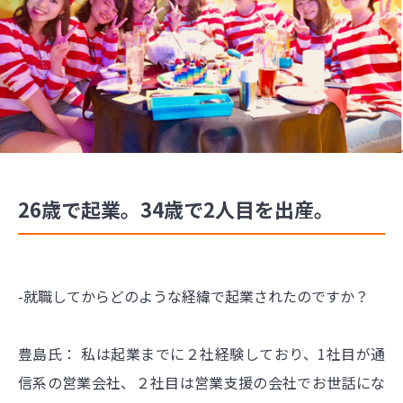
26歳で起業。34歳で2人目を出産。
-就職してからどのような経緯で起業されたのですか？
豊島氏： 私は起業までに２社経験しており、1社目が通
信系の営業会社、２社目は営業支援の会社でお世話にな