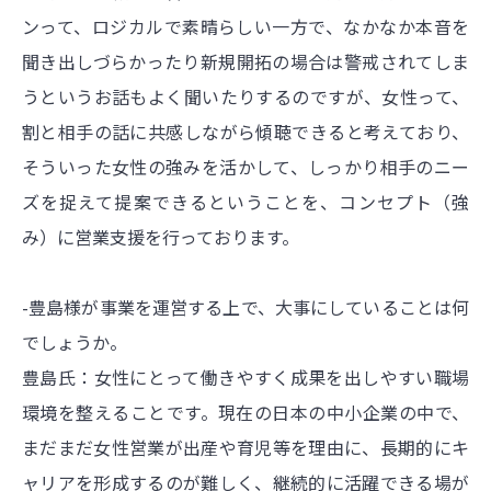
ンって、ロジカルで素晴らしい一方で、なかなか本音を
聞き出しづらかったり新規開拓の場合は警戒されてしま
うというお話もよく聞いたりするのですが、女性って、
割と相手の話に共感しながら傾聴できると考えており、
そういった女性の強みを活かして、しっかり相手のニー
ズを捉えて提案できるということを、コンセプト（強
み）に営業支援を行っております。
-豊島様が事業を運営する上で、大事にしていることは何
でしょうか。
豊島氏：女性にとって働きやすく成果を出しやすい職場
環境を整えることです。現在の日本の中小企業の中で、
まだまだ女性営業が出産や育児等を理由に、長期的にキ
ャリアを形成するのが難しく、継続的に活躍できる場が