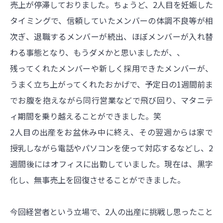
売上が停滞しておりました。ちょうど、2人目を妊娠した
タイミングで、信頼していたメンバーの体調不良等が相
次ぎ、退職するメンバーが続出、ほぼメンバーが入れ替
わる事態となり、もうダメかと思いましたが、、
残ってくれたメンバーや新しく採用できたメンバーが、
うまく立ち上がってくれたおかげで、予定日の1週間前ま
でお腹を抱えながら同行営業などで飛び回り、マタニテ
ィ期間を乗り越えることができました。笑
2人目の出産をお盆休み中に終え、その翌週からは家で
授乳しながら電話やパソコンを使って対応するなどし、2
週間後にはオフィスに出勤していました。現在は、黒字
化し、無事売上を回復させることができました。
今回経営者という立場で、2人の出産に挑戦し思ったこと