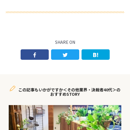
SHARE ON
この記事もいかがですか＜その他業界・決裁者40代＞の
おすすめSTORY