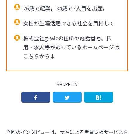
26歳で起業。34歳で2人目を出産。
女性が生涯活躍できる社会を目指して
株式会社g-wicの住所や電話番号、採
用・求人等が載っているホームページは
こちらから↓
SHARE ON
今回のインタビューは、女性による営業支援サービスを