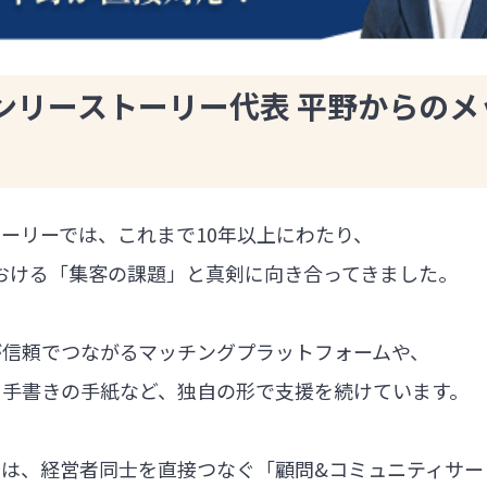
ンリーストーリー代表 平野からのメ
ーリーでは、これまで10年以上にわたり、
における「集客の課題」と真剣に向き合ってきました。
が信頼でつながるマッチングプラットフォームや、
る手書きの手紙など、独自の形で支援を続けています。
では、経営者同士を直接つなぐ「顧問&コミュニティサー