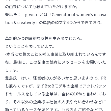
の由来についても教えていただけますか。
豊島氏：「g-wic」とは「Generator of women’s innova
tion & creativity」の単語の頭文字4つからできており、
革新的かつ創造的な女性を生み出すところ。
ということを表しています。
-本当に女性のことを考え事業に取り組まれているんです
ね。最後に、この記事の読者にメッセージをお願いいた
します。
豊島氏：はい、経営者の方が多いかと思いますので、PR
も兼ねてですが、まずBtoBモデルの企業でアウトバウン
ドセールスをしている企業は、全体の10%と言われてお
り、それ以外の企業様は社長の人脈や問い合わせなどに
頼っているケースが殆どです。もちろんご紹介などで、