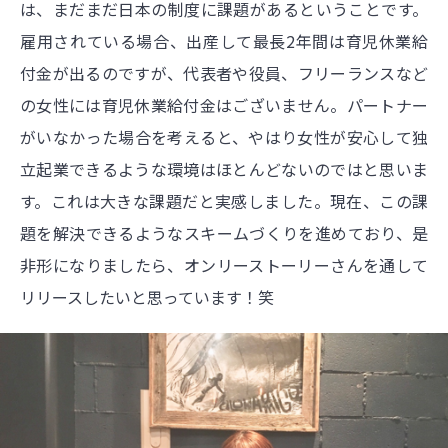
は、まだまだ日本の制度に課題があるということです。
雇用されている場合、出産して最長2年間は育児休業給
付金が出るのですが、代表者や役員、フリーランスなど
の女性には育児休業給付金はございません。パートナー
がいなかった場合を考えると、やはり女性が安心して独
立起業できるような環境はほとんどないのではと思いま
す。これは大きな課題だと実感しました。現在、この課
題を解決できるようなスキームづくりを進めており、是
非形になりましたら、オンリーストーリーさんを通して
リリースしたいと思っています！笑