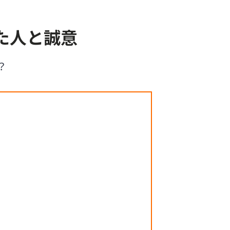
た人と誠意
？