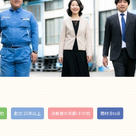
の他
創立:15年以上
決裁者の年齢:その他
商材:BtoB