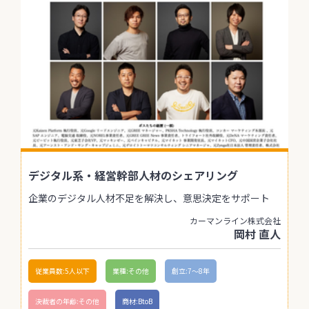
デジタル系・経営幹部人材のシェアリング
企業のデジタル人材不足を解決し、意思決定をサポート
カーマンライン株式会社
岡村 直人
従業員数:5人以下
業種:その他
創立:7〜8年
決裁者の年齢:その他
商材:BtoB