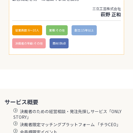
三立工芸株式会社
萩野 正和
従業員数:6～10人
業種:その他
創立:15年以上
決裁者の年齢:その他
商材:BtoB
サービス概要
決裁者のための経営相談・発注先探しサービス「ONLY
STORY」
決裁者限定マッチングプラットフォーム 「チラCEO」
会員様限定イベント