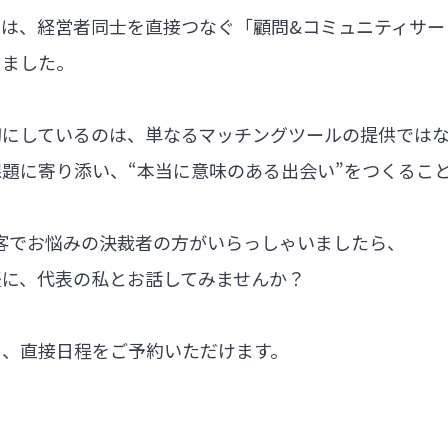
では、経営者同士を直接つなぐ「顧問&コミュニティサー
しました。
切にしているのは、単なるマッチングツールの提供では
題に寄り添い、“本当に意味のある出会い”をつくるこ
集客でお悩みの決裁者の方がいらっしゃいましたら、
軽に、代表の私とお話してみませんか？
ら、直接日程をご予約いただけます。