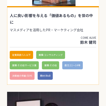
人に良い影響を与える「価値あるもの」を世の中
に
マスメディアを活用したPR・マーケティング会社
COME ALIVE
鈴木 健司
従業員数:5人以下
業種:コンサルティング
業種:その他サービス業
業種:その他
創立:11〜14年
決裁者の年齢:50代
商材:BtoB