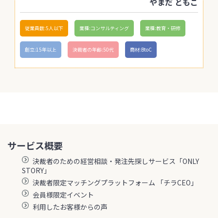
やまだ ともこ
従業員数:5人以下
業種:コンサルティング
業種:教育・研修
創立:15年以上
決裁者の年齢:50代
商材:BtoC
サービス概要
決裁者のための経営相談・発注先探しサービス「ONLY
STORY」
決裁者限定マッチングプラットフォーム 「チラCEO」
会員様限定イベント
利用したお客様からの声