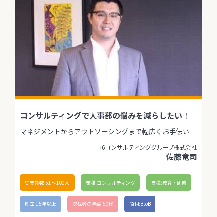
コンサルティングで人事部の悩みを減らしたい！
マネジメントからアウトソーシングまで幅広くお手伝い
i6コンサルティンググループ株式会社
佐藤竜司
従業員数:51〜100人
業種:コンサルティング
業種:教育・研修
創立:15年以上
決裁者の年齢:50代
商材:BtoB