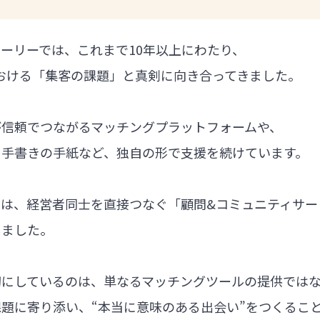
ーリーでは、これまで10年以上にわたり、
における「集客の課題」と真剣に向き合ってきました。
が信頼でつながるマッチングプラットフォームや、
る手書きの手紙など、独自の形で支援を続けています。
では、経営者同士を直接つなぐ「顧問&コミュニティサー
しました。
切にしているのは、単なるマッチングツールの提供では
題に寄り添い、“本当に意味のある出会い”をつくるこ