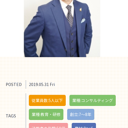
POSTED
2019.05.31 Fri
従業員数:5人以下
業種:コンサルティング
業種:教育・研修
創立:7〜8年
TAGS