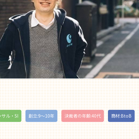
ンサル・SI
創立:9〜10年
決裁者の年齢:40代
商材:BtoB